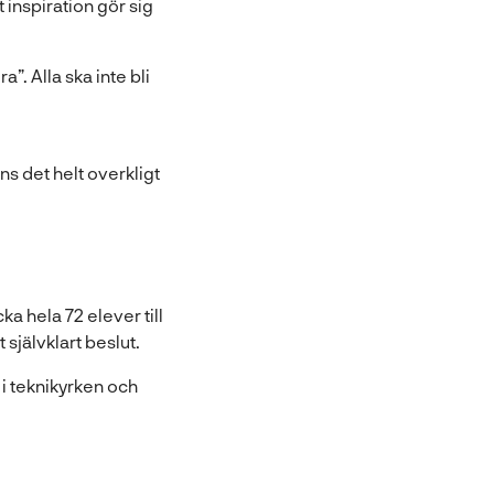
 inspiration gör sig
”. Alla ska inte bli
s det helt overkligt
a hela 72 elever till
 självklart beslut.
 i teknikyrken och