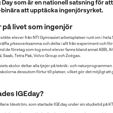
Day som är en nationell satsning för att 
e-binära att upptäcka ingenjörsyrket.
r på livet som ingenjör
ökte elever från NTI Gymnasiet arbetsplatser runt om i hela S
träffa yrkesverksamma och delta i allt från experiment och före
nd de företag som tog emot elever fanns bland annat ABB, Alf
 Saab, Tetra Pak, Volvo Group och Zoégas.
iets skolor deltar alla tjejer på teknik- och naturprogrammen
olorna dessutom förtur till platser, vilket gör det möjligt att 
tades IGEday?
 Marie Ideström, som startade IGEday under sin studietid på K