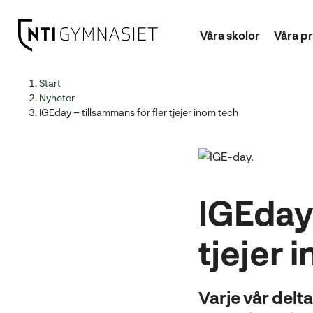
Våra skolor
Våra p
H
Huvudnavigation
Start
o
Nyheter
p
IGEday – tillsammans för fler tjejer inom tech
p
a
t
i
l
IGEday 
l
i
tjejer 
n
n
e
Varje vår delt
h
å