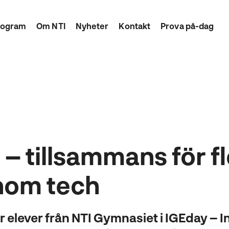
rogram
Om NTI
Nyheter
Kontakt
Prova på-dag
– tillsammans för fl
inom tech
ar elever från NTI Gymnasiet i IGEday – I