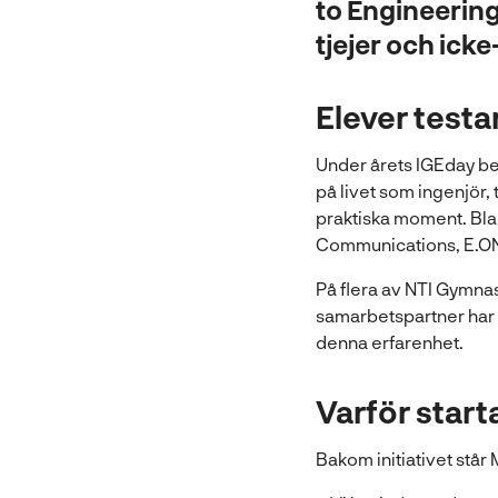
to Engineering 
l
tjejer och ick
l
Elever testa
Under årets IGEday bes
på livet som ingenjör, 
praktiska moment. Bla
Communications, E.ON,
På flera av NTI Gymnas
samarbetspartner har sk
denna erfarenhet.
Varför star
Bakom initiativet står