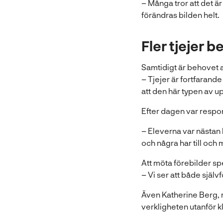
– Många tror att det ä
förändras bilden helt.
Fler tjejer 
Samtidigt är behovet av 
– Tjejer är fortfarand
att den här typen av up
Efter dagen var respo
– Eleverna var nästan l
och några har till oc
Att möta förebilder sp
– Vi ser att både själv
Även Katherine Berg, 
verkligheten utanför 