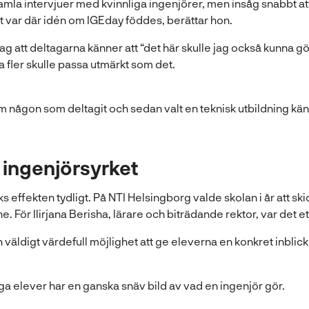
amla intervjuer med kvinnliga ingenjörer, men insåg snabbt att
et var där idén om IGEday föddes, berättar hon.
ag att deltagarna känner att “det här skulle jag också kunna göra
fler skulle passa utmärkt som det.
m någon som deltagit och sedan valt en teknisk utbildning känn
v ingenjörsyrket
effekten tydligt. På NTI Helsingborg valde skolan i år att skick
e. För Ilirjana Berisha, lärare och biträdande rektor, var det ett
 väldigt värdefull möjlighet att ge eleverna en konkret inblick
a elever har en ganska snäv bild av vad en ingenjör gör.