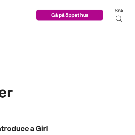
Sök
Gå på öppet hus
er
ntroduce a Girl