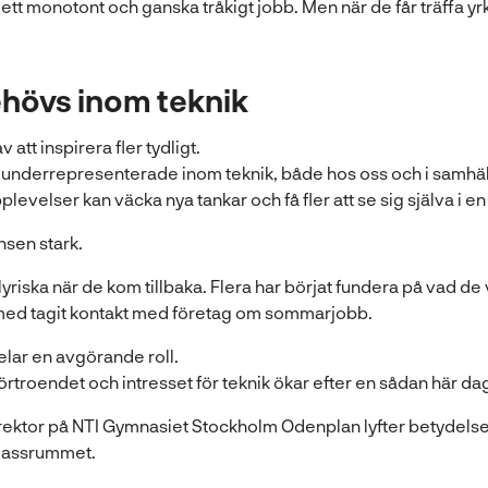
r ett monotont och ganska tråkigt jobb. Men när de får träffa
behövs inom teknik
att inspirera fler tydligt.
e underrepresenterade inom teknik, både hos oss och i samhälle
plevelser kan väcka nya tankar och få fler att se sig själva i en 
nsen stark.
yriska när de kom tillbaka. Flera har börjat fundera på vad de vi
h med tagit kontakt med företag om sommarjobb.
elar en avgörande roll.
förtroendet och intresset för teknik ökar efter en sådan här da
rektor på NTI Gymnasiet Stockholm Odenplan lyfter betydelsen
klassrummet.