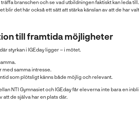
 träffa branschen och se vad utbildningen faktiskt kan leda till.
t blir det här också ett sätt att stärka känslan av att de har val
ion till framtida möjligheter
där styrkan i IGEday ligger – i mötet.
samma.
er med samma intresse.
tid som plötsligt känns både möjlig och relevant.
an NTI Gymnasiet och IGEday får eleverna inte bara en inblic
 att de själva har en plats där.