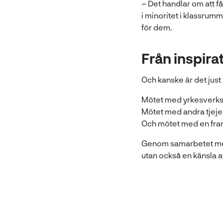
– Det handlar om att få
i minoritet i klassrumme
för dem.
Från inspirat
Och kanske är det just 
Mötet med yrkesverk
Mötet med andra tjej
Och mötet med en fram
Genom samarbetet mell
utan också en känsla av