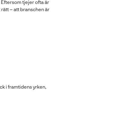
 Eftersom tjejer ofta är
t rätt – att branschen är
k i framtidens yrken,