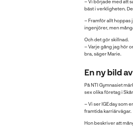
– Vi började med att s
bäst i verkligheten. D
– Framför allt hoppas j
ingenjörer, men många 
Och det gör skillnad.
– Varje gång jag hör o
bra, säger Marie.
En ny bild a
På NTI Gymnasiet märks 
sex olika företag i Skån
– Vi ser IGEday som en
framtida karriärvägar.
Hon beskriver att mång