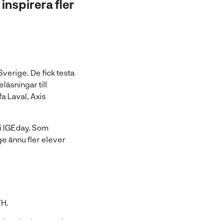
inspirera fler
verige. De fick testa
läsningar till
a Laval, Axis
 i IGEday. Som
ge ännu fler elever
TH.