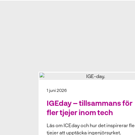
1 juni 2026
IGEday – tillsammans för
fler tjejer inom tech
Läs om ICEday och hur det inspirerar fle
tjejer att upptäcka ingenjörsyrket.