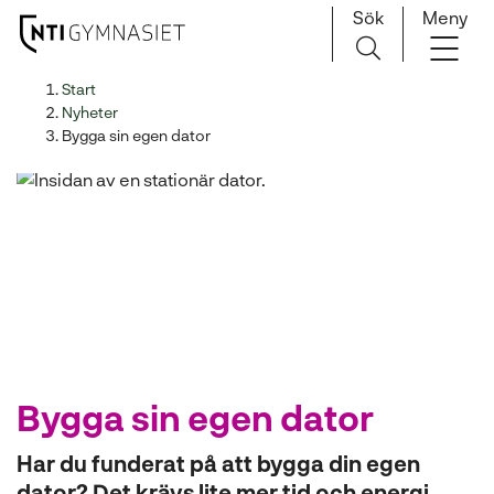
Sök
Meny
H
Huvudnavigation
Start
o
Nyheter
p
Bygga sin egen dator
p
a
t
i
l
l
i
n
n
e
Bygga sin egen dator
h
å
Har du funderat på att bygga din egen
l
dator? Det krävs lite mer tid och energi