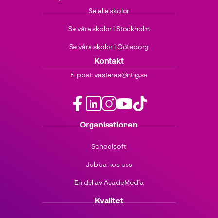
Se alla skolor
Se våra skolor i Stockholm
Se våra skolor i Göteborg
Kontakt
E-post:
vasteras@ntig.se
f
l
i
y
t
Organisationen
a
i
n
o
i
c
n
s
u
k
Schoolsoft
e
k
t
t
t
b
e
a
u
o
Jobba hos oss
o
d
g
b
k
o
i
r
e
(
En del av AcadeMedia
k
n
a
(
ö
(
(
m
ö
p
Kvalitet
ö
ö
(
p
p