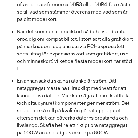
oftast är passformerna DDR3 eller DDR4. Du måste
se till vad som stämmer överens med vad som är
på ditt moderkort.
När det kommer till grafikkort så behöver du inte
oroa dig om kompatibilitet. I stort sett alla grafikkort
på marknaden i dag ansluts via PCI-express (ett
sorts uttag för expansionskort som grafikkort, usb
och minneskort) vilket de flesta moderkort har stöd
för.
En annan sak du ska ha i åtanke är ström. Ditt
nätaggregat måste ha tillräckligt med watt för att
kunna driva datorn. Man kan säga att mer kraftfulla
(och ofta dyrare) komponenter ger mer ström. Det
spelar också roll på kvalitén på nätaggregatet
eftersom det kan påverka datorns prestanda och
livslängd. Skaffa hellre ett riktigt bra nätaggregat
på 500W än en budgetversion på 800W.