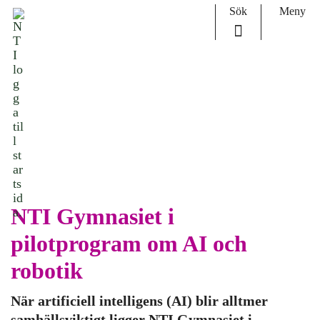
H
Huvudnavigation
Start
Sök
Meny
o
Nyheter
p
NTI Gymnasiet i pilotprogram om AI och robotik
p
a
t
i
l
l
i
n
n
e
h
å
NTI Gymnasiet i
l
l
pilotprogram om AI och
robotik
När artificiell intelligens (AI) blir alltmer
samhällsviktigt ligger NTI Gymnasiet i