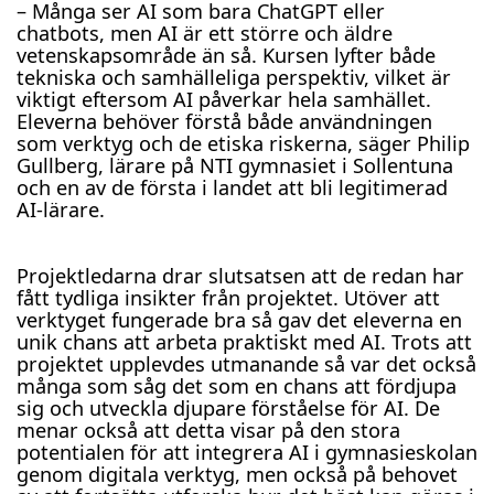
– Många ser AI som bara ChatGPT eller
chatbots, men AI är ett större och äldre
vetenskapsområde än så. Kursen lyfter både
tekniska och samhälleliga perspektiv, vilket är
viktigt eftersom AI påverkar hela samhället.
Eleverna behöver förstå både användningen
som verktyg och de etiska riskerna, säger Philip
Gullberg, lärare på NTI gymnasiet i Sollentuna
och en av de första i landet att bli legitimerad
AI-lärare.
Projektledarna drar slutsatsen att de redan har
fått tydliga insikter från projektet. Utöver att
verktyget fungerade bra så gav det eleverna en
unik chans att arbeta praktiskt med AI. Trots att
projektet upplevdes utmanande så var det också
många som såg det som en chans att fördjupa
sig och utveckla djupare förståelse för AI. De
menar också att detta visar på den stora
potentialen för att integrera AI i gymnasieskolan
genom digitala verktyg, men också på behovet