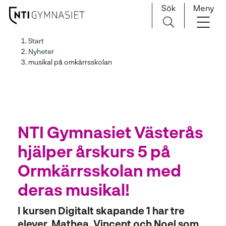
Sök
Meny
H
Huvudnavigation
Start
o
Nyheter
p
musikal på omkärrsskolan
p
a
t
i
l
NTI Gymnasiet Västerås
l
i
hjälper årskurs 5 på
n
Ormkärrsskolan med
n
e
deras musikal!
h
å
I kursen Digitalt skapande 1 har tre
l
elever, Mathea, Vincent och Noel som