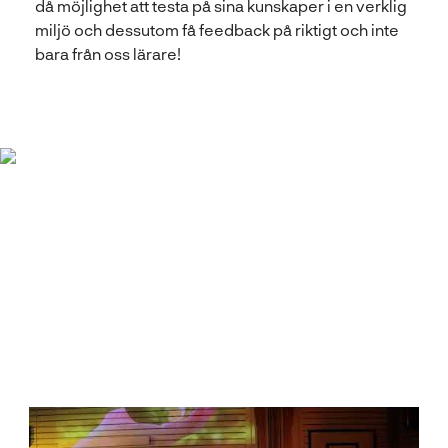
då möjlighet att testa på sina kunskaper i en verklig
miljö och dessutom få feedback på riktigt och inte
bara från oss lärare!
Se en sammanfattning
av musikalen
I videon kan du se en sammanfattning av musikalen.