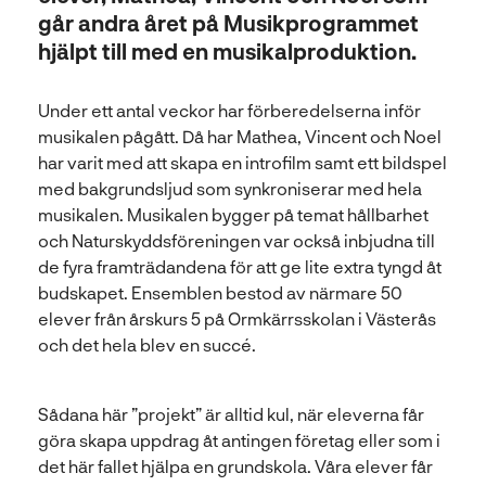
l
går andra året på Musikprogrammet
hjälpt till med en musikalproduktion.
Under ett antal veckor har förberedelserna inför
musikalen pågått. Då har Mathea, Vincent och Noel
har varit med att skapa en introfilm samt ett bildspel
med bakgrundsljud som synkroniserar med hela
musikalen. Musikalen bygger på temat hållbarhet
och Naturskyddsföreningen var också inbjudna till
de fyra framträdandena för att ge lite extra tyngd åt
budskapet. Ensemblen bestod av närmare 50
elever från årskurs 5 på Ormkärrsskolan i Västerås
och det hela blev en succé.
Sådana här ”projekt” är alltid kul, när eleverna får
göra skapa uppdrag åt antingen företag eller som i
det här fallet hjälpa en grundskola. Våra elever får