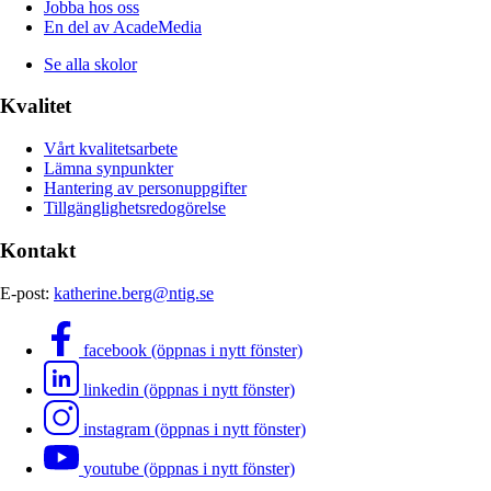
Jobba hos oss
En del av AcadeMedia
Se alla skolor
Kvalitet
Vårt kvalitetsarbete
Lämna synpunkter
Hantering av personuppgifter
Tillgänglighetsredogörelse
Kontakt
E-post:
katherine.berg@ntig.se
facebook (öppnas i nytt fönster)
linkedin (öppnas i nytt fönster)
instagram (öppnas i nytt fönster)
youtube (öppnas i nytt fönster)