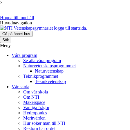
×
Hoppa till innehåll
Huvudnavigation
Gå på öppet hus
Sök
Meny
Våra program
Se alla våra program
Naturvetenskaps­programmet
Naturvetenskap
Teknikprogrammet
Teknikvetenskap
Vår skola
Om vår skola
Om NTI
Makerspace
Vanliga frågor
Hydroponics
Meritvärden
Hur söker man till NTI
Rektorn har ordet