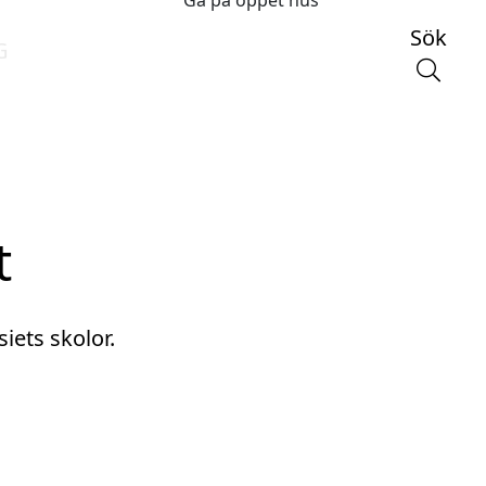
Gå på öppet hus
Sök
G
t
iets skolor.