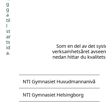
l
l
Som en del av det syst
verksamhetsåret avseende 
nedan hittar du kvalite
NTI Gymnasiet Huvudmannanivå
NTI Gymnasiet Helsingborg