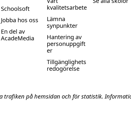
Vårt
Se alla skolor
kvalitetsarbete
Schoolsoft
Lämna
Jobba hos oss
synpunkter
En del av
Hantering av
AcadeMedia
personuppgift
er
Tillgänglighets
redogörelse
ta trafiken på hemsidan och för statistik. Informa