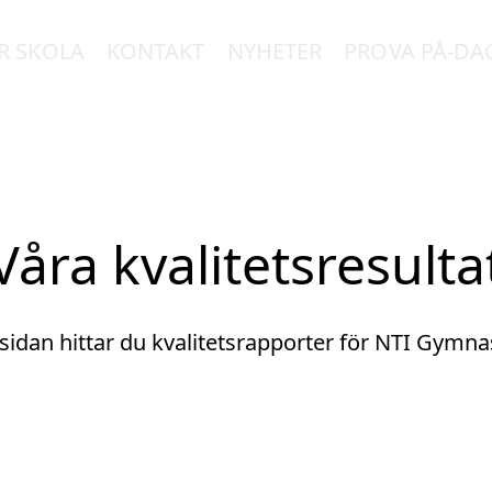
R SKOLA
KONTAKT
NYHETER
PROVA PÅ-DA
Våra kvalitetsresulta
sidan hittar du kvalitetsrapporter för NTI Gymnas