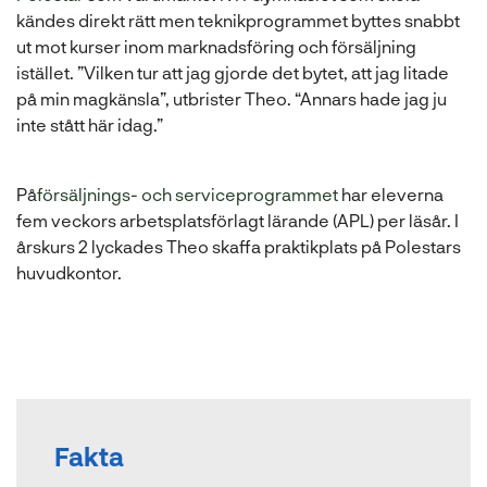
ö
kändes direkt rätt men teknikprogrammet byttes snabbt
p
ut mot kurser inom marknadsföring och försäljning
p
istället. ”Vilken tur att jag gjorde det bytet, att jag litade
n
på min magkänsla”, utbrister Theo. “Annars hade jag ju
a
inte stått här idag.”
s
i
(
På
försäljnings- och serviceprogrammet
har eleverna
n
ö
fem veckors arbetsplatsförlagt lärande (APL) per läsår. I
y
p
årskurs 2 lyckades Theo skaffa praktikplats på Polestars
t
p
huvudkontor.
t
n
f
a
ö
s
n
i
s
n
t
y
e
Fakta
t
r
t