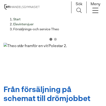
Sök
Meny
H
Huvudnavigation
Start
o
Elevintervjuer
p
Försäljnings-och service Theo
p
a
t
i
l
l
i
n
n
e
Från försäljning på
h
schemat till drömjobbet
å
l