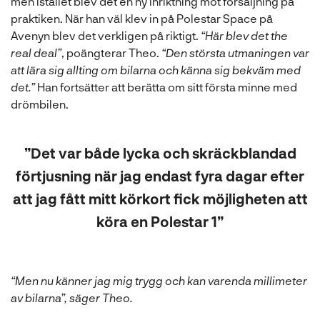
men istället blev det en ny inriktning mot försäljning på
praktiken. När han väl klev in på Polestar Space på
Avenyn blev det verkligen på riktigt.
“Här blev det the
real deal”
, poängterar Theo.
“Den största utmaningen var
att lära sig allting om bilarna och känna sig bekväm med
det.”
Han fortsätter att berätta om sitt första minne med
drömbilen.
”Det var både lycka och skräckblandad
förtjusning när jag endast fyra dagar efter
att jag fått mitt körkort fick möjligheten att
köra en Polestar 1”
“Men nu känner jag mig trygg och kan varenda millimeter
av bilarna”, säger Theo.