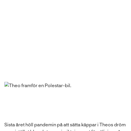
så nytänkande bolag.”
Theo
NTI-alumn
Sista året höll pandemin på att sätta käppar i Theos dröm