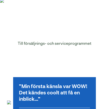
Läs mer om
programmet
Till försäljnings- och serviceprogrammet
Fler elevintervjuer
Min första känsla var WOW!
Det kändes coolt att få en
inblick...