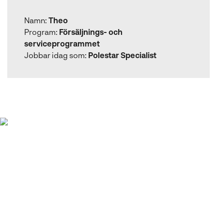
)
f
Namn:
Theo
ö
Program:
Försäljnings- och
n
serviceprogrammet
s
Jobbar idag som:
Polestar Specialist
t
e
r
)
”Min första känsla var
WOW! Det kändes coolt
att få en inblick på
inköpsavdelningen i ett