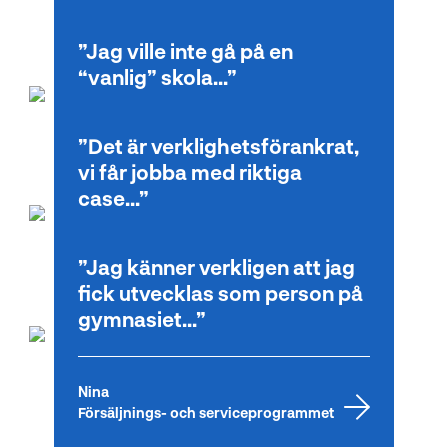
Theo
Jag ville inte gå på en
Försäljnings- och serviceprogrammet
“vanlig” skola...
Det är verklighetsförankrat,
Ella Maj
vi får jobba med riktiga
Försäljnings- och serviceprogrammet
case...
Jag känner verkligen att jag
Robin
fick utvecklas som person på
Försäljnings- och serviceprogrammet
gymnasiet...
Nina
Försäljnings- och serviceprogrammet