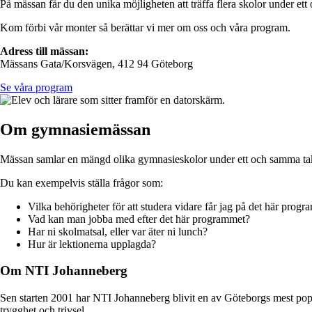
På mässan får du den unika möjligheten att träffa flera skolor under et
Kom förbi vår monter så berättar vi mer om oss och våra program.
Adress till mässan:
Mässans Gata/Korsvägen, 412 94 Göteborg
Se våra program
Om gymnasiemässan
Mässan samlar en mängd olika gymnasieskolor under ett och samma tak, vi
Du kan exempelvis ställa frågor som:
Vilka behörigheter för att studera vidare får jag på det här prog
Vad kan man jobba med efter det här programmet?
Har ni skolmatsal, eller var äter ni lunch?
Hur är lektionerna upplagda?
Om NTI Johanneberg
Sen starten 2001 har NTI Johanneberg blivit en av Göteborgs mest popu
trygghet och trivsel.