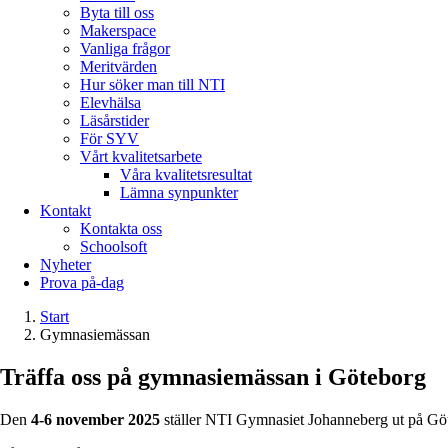
Byta till oss
Makerspace
Vanliga frågor
Meritvärden
Hur söker man till NTI
Elevhälsa
Läsårstider
För SYV
Vårt kvalitetsarbete
Våra kvalitetsresultat
Lämna synpunkter
Kontakt
Kontakta oss
Schoolsoft
Nyheter
Prova på-dag
Start
Gymnasiemässan
Träffa oss på gymnasiemässan i Göteborg
Den
4-6 november 2025
ställer NTI Gymnasiet Johanneberg ut på Göt