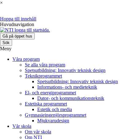
×
Hoppa till innehåll
Huvudnavigation
Gå på öppet hus
Sök
Meny
Våra program
Se alla våra program
Spetsutbildning: Innovativ teknisk design
Teknikprogrammet
Spetsutbildning: Innovativ teknisk design
Informations- och medieteknik
El- och energiprogrammet
Dator- och kommunikationsteknik
Estetiska programmet
Estetik och media
Gymnasieingenjörsprogrammet
Mjukvarudesign
Vår skola
Om vår skola
Om NTI