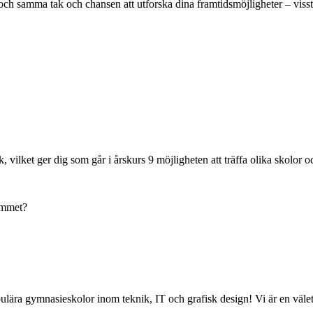
t och samma tak och chansen att utforska dina framtidsmöjligheter – viss
lket ger dig som går i årskurs 9 möjligheten att träffa olika skolor oc
rammet?
lära gymnasieskolor inom teknik, IT och grafisk design! Vi är en väle