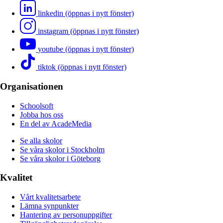
linkedin (öppnas i nytt fönster)
instagram (öppnas i nytt fönster)
youtube (öppnas i nytt fönster)
tiktok (öppnas i nytt fönster)
Organisationen
Schoolsoft
Jobba hos oss
En del av AcadeMedia
Se alla skolor
Se våra skolor i Stockholm
Se våra skolor i Göteborg
Kvalitet
Vårt kvalitetsarbete
Lämna synpunkter
Hantering av personuppgifter