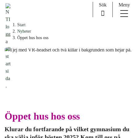
Sök
Meny
H
Huvudnavigation
Start
o
Nyheter
p
Öppet hus hos oss
p
a
t
i
l
l
i
n
n
e
Öppet hus hos oss
h
å
Klurar du fortfarande på vilket gymnasium du
l
ska välja inför hösten 2025? Kom till oss på