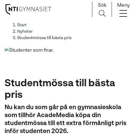
Sök
Meny
H
Huvudnavigation
Start
o
Nyheter
p
Studentmössa till bästa pris
p
a
t
i
l
Studentmössa till bästa
l
i
pris
n
n
Nu kan du som går på en gymnasieskola
e
som tillhör AcadeMedia köpa din
h
studentmössa till ett extra förmånligt pris
å
inför studenten 2026.
l