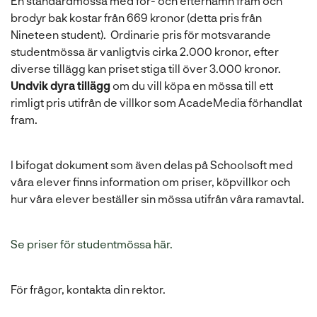
En standardmössa med för- och efternamn fram och
brodyr bak kostar från 669 kronor (detta pris från
Nineteen student). Ordinarie pris för motsvarande
studentmössa är vanligtvis cirka 2.000 kronor, efter
diverse tillägg kan priset stiga till över 3.000 kronor.
Undvik dyra tillägg
om du vill köpa en mössa till ett
rimligt pris utifrån de villkor som AcadeMedia förhandlat
fram.
I bifogat dokument som även delas på Schoolsoft med
våra elever finns information om priser, köpvillkor och
hur våra elever beställer sin mössa utifrån våra ramavtal.
Se priser för studentmössa här.
För frågor, kontakta din rektor.