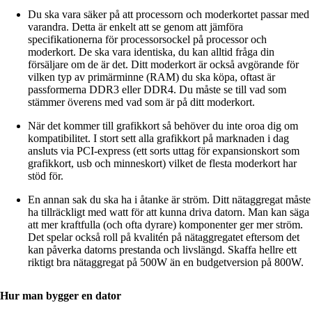
Du ska vara säker på att processorn och moderkortet passar med
varandra. Detta är enkelt att se genom att jämföra
specifikationerna för processorsockel på processor och
moderkort. De ska vara identiska, du kan alltid fråga din
försäljare om de är det. Ditt moderkort är också avgörande för
vilken typ av primärminne (RAM) du ska köpa, oftast är
passformerna DDR3 eller DDR4. Du måste se till vad som
stämmer överens med vad som är på ditt moderkort.
När det kommer till grafikkort så behöver du inte oroa dig om
kompatibilitet. I stort sett alla grafikkort på marknaden i dag
ansluts via PCI-express (ett sorts uttag för expansionskort som
grafikkort, usb och minneskort) vilket de flesta moderkort har
stöd för.
En annan sak du ska ha i åtanke är ström. Ditt nätaggregat måste
ha tillräckligt med watt för att kunna driva datorn. Man kan säga
att mer kraftfulla (och ofta dyrare) komponenter ger mer ström.
Det spelar också roll på kvalitén på nätaggregatet eftersom det
kan påverka datorns prestanda och livslängd. Skaffa hellre ett
riktigt bra nätaggregat på 500W än en budgetversion på 800W.
Hur man bygger en dator