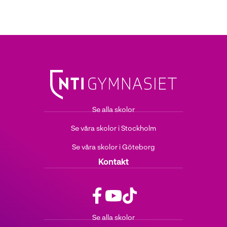
Se alla skolor
Se våra skolor i Stockholm
Se våra skolor i Göteborg
Kontakt
f
y
t
Se alla skolor
a
o
i