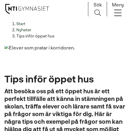
Sök
Meny
H
Huvudnavigation
Start
o
Nyheter
p
Tips inför öppet hus
p
a
t
i
l
Tips inför öppet hus
l
i
Att besöka oss på ett öppet hus är ett
n
perfekt tillfälle att känna in stämningen på
n
skolan, träffa elever och lärare samt få svar
e
h
på frågor som är viktiga för dig. Här är
å
några tips och exempel på frågor som kan
l
hjälpa dig att få ut så mycket som möjligt