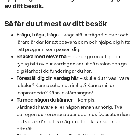
l
av ditt besök.
Så får du ut mest av ditt besök
Fråga, fråga, fråga
– våga ställa frågor! Elever och
lärare är där för att besvara dem och hjälpa dig hitta
rätt program som passar dig.
Snacka med eleverna
– de kan ge en ärlig och
tydlig bild av hur vardagen ser ut på skolan och ge
dig klarhet i de funderingar du har.
Föreställ dig din vardag här
– skulle du trivas i våra
lokaler? Känns schemat rimligt? Känns miljön
inspirerande? Känn in stämningen!
Ta med någon
du känner
– kompis,
vårdnadshavare eller någon annan anhörig. Två
par ögon och öron snappar upp mer. Dessutom kan
det vara skönt att ha någon att bolla tankar med
efteråt.