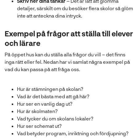
Skriv ner dina tankar
– Det är lätt att glömma
detaljer, särskilt om du besöker flera skolor så glöm
inte att anteckna dina intryck.
Exempel på frågor att ställa till elever
och lärare
På öppet hus kan du ställa alla frågor du vill – det finns
inga rätt eller fel. Nedan har vi samlat några exempel på
vad du kan passa på att fråga oss.
Hur är stämningen på skolan?
Vad är det bästa med att gå här?
Hur ser en vanlig dag ut?
Hur är skolmaten?
Vad tycker du om skolans lokaler?
Hur ser schemat ut?
Vad betyder program, inriktning och fördjupning?