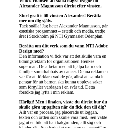
Vi fick chansen att ställa några frågor till
Alexander Magnusson direkt efter vinsten.
Stort grattis till vinsten Alexander! Berätta
mer om dig själv.
Tack snälla! Jag heter Alexander Magnusson, går
estetiska programmet – estetik och media, tredje
året i Stockholm på NTI Gymnasiet Odenplan.
Berätta om ditt verk som du vann NTI Adobe
Design med?
Den information vi fick var att det skulle vara en
tidningsreklam för organisationen Henkes
superman. De arbetar med att hjälpa barn och
familjer som drabbats av cancer. Denna reklamen
var för att förklara vad de gör, alltså att samla in
pengar för att barnen ska kunna uppleva saker
som förgyller vardagen i en svår tid. Detta
försökte jag lyfta i min reklam.
Härligt! Men i finalen, visste du direkt hur du
skulle göra uppgiften när du fick den till dig?
Allt var en process, jag placerade ut loggan,
texten och orden som skulle vara med. Sen valde
jag ut en bild att ha i bakgrunden, allt såg och
kändes rätt. Sen hade jag rosa som en accentfärg,