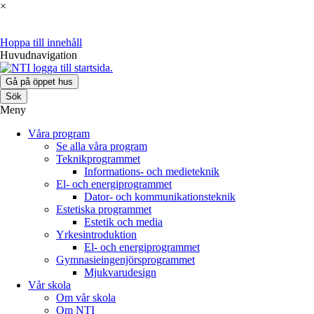
×
Hoppa till innehåll
Huvudnavigation
Gå på öppet hus
Sök
Meny
Våra program
Se alla våra program
Teknikprogrammet
Informations- och medieteknik
El- och energiprogrammet
Dator- och kommunikationsteknik
Estetiska programmet
Estetik och media
Yrkesintroduktion
El- och energiprogrammet
Gymnasieingenjörsprogrammet
Mjukvarudesign
Vår skola
Om vår skola
Om NTI