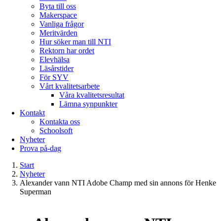
Byta till oss
Makerspace
Vanliga frågor
Meritvärden
Hur söker man till NTI
Rektorn har ordet
Elevhälsa
Läsårstider
För SYV
Vårt kvalitetsarbete
Våra kvalitetsresultat
Lämna synpunkter
Kontakt
Kontakta oss
Schoolsoft
Nyheter
Prova på-dag
Start
Nyheter
Alexander vann NTI Adobe Champ med sin annons för Henke
Superman