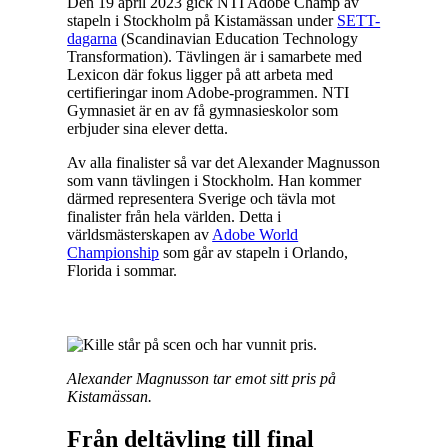
Den 19 april 2023 gick NTI Adobe Champ av
stapeln i Stockholm på Kistamässan under
SETT-
dagarna
(Scandinavian Education Technology
Transformation). Tävlingen är i samarbete med
Lexicon där fokus ligger på att arbeta med
certifieringar inom Adobe-programmen. NTI
Gymnasiet är en av få gymnasieskolor som
erbjuder sina elever detta.
Av alla finalister så var det Alexander Magnusson
som vann tävlingen i Stockholm. Han kommer
därmed representera Sverige och tävla mot
finalister från hela världen. Detta i
världsmästerskapen av
Adobe World
Championship
som går av stapeln i Orlando,
Florida i sommar.
Alexander Magnusson tar emot sitt pris på
Kistamässan.
Från deltävling till final