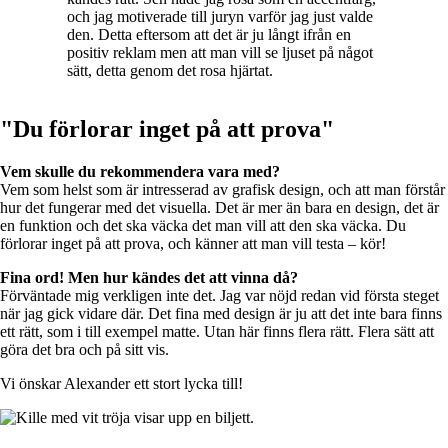
och jag motiverade till juryn varför jag just valde
den. Detta eftersom att det är ju långt ifrån en
positiv reklam men att man vill se ljuset på något
sätt, detta genom det rosa hjärtat.
"Du förlorar inget på att prova"
Vem skulle du rekommendera vara med?
Vem som helst som är intresserad av grafisk design, och att man förstår
hur det fungerar med det visuella. Det är mer än bara en design, det är
en funktion och det ska väcka det man vill att den ska väcka. Du
förlorar inget på att prova, och känner att man vill testa – kör!
Fina ord! Men hur kändes det att vinna då?
Förväntade mig verkligen inte det. Jag var nöjd redan vid första steget
när jag gick vidare där. Det fina med design är ju att det inte bara finns
ett rätt, som i till exempel matte. Utan här finns flera rätt. Flera sätt att
göra det bra och på sitt vis.
Vi önskar Alexander ett stort lycka till!