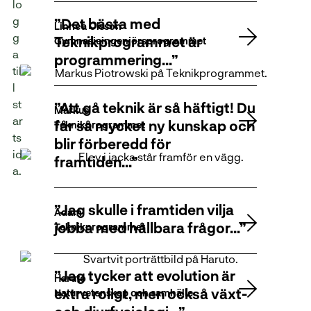
Det bästa med
Linnea Olsson
Teknikprogrammet är
Gymnasieingenjörsprogrammet
programmering…
Att gå teknik är så häftigt! Du
Markus
får så mycket ny kunskap och
Teknikprogrammet
blir förberedd för
framtiden…
Jag skulle i framtiden vilja
Adam
jobba med hållbara frågor…
Teknikprogrammet
Jag tycker att evolution är
Haruto
extra roligt, men också växt-
Naturvetenskap och samhälle