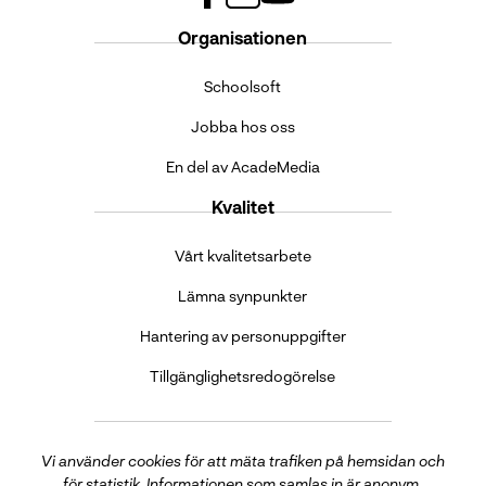
f
l
y
Organisationen
a
i
o
c
n
u
Schoolsoft
e
k
t
b
e
u
Jobba hos oss
o
d
b
o
i
e
En del av AcadeMedia
k
n
(
(
(
ö
Kvalitet
ö
ö
p
p
p
p
Vårt kvalitetsarbete
p
p
n
n
n
a
Lämna synpunkter
a
a
s
Hantering av personuppgifter
s
s
i
i
i
n
Tillgänglighetsredogörelse
n
n
y
y
y
t
t
t
t
t
t
f
Vi använder cookies för att mäta trafiken på hemsidan och
f
f
ö
för statistik. Informationen som samlas in är anonym.