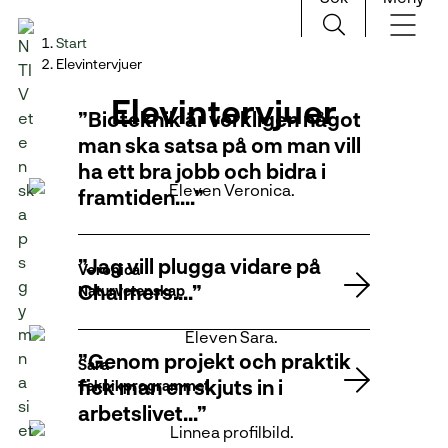
H
Huvudnavigation
Start
o
Elevintervjuer
p
Elevintervjuer
p
Bioteknik är verkligen något
a
man ska satsa på om man vill
t
ha ett bra jobb och bidra i
i
framtiden….
l
l
i
Jag vill plugga vidare på
Veronica
n
Chalmers….
Naturvetenskap
n
e
h
Genom projekt och praktik
Sara
å
fick man en skjuts in i
Teknikprogrammet
l
arbetslivet…
l