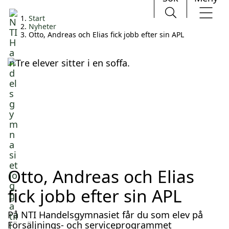
H
Huvudnavigation
Start
o
Nyheter
p
Otto, Andreas och Elias fick jobb efter sin APL
p
a
t
i
l
l
i
n
n
e
h
å
l
Otto, Andreas och Elias
l
fick jobb efter sin APL
På NTI Handelsgymnasiet får du som elev på
Försäljnings- och serviceprogrammet