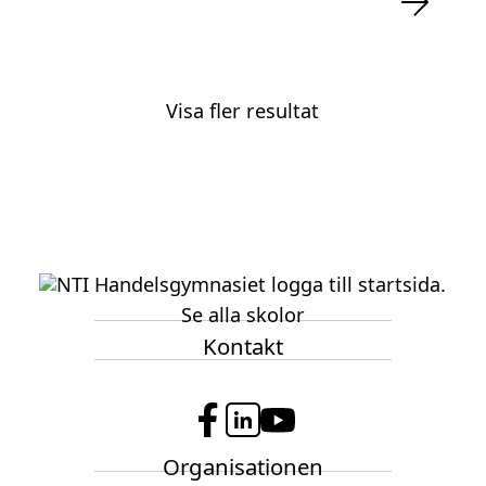
Visa fler resultat
Se alla skolor
Kontakt
f
l
y
Organisationen
a
i
o