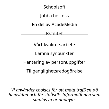
c
n
u
e
k
t
Schoolsoft
b
e
u
Jobba hos oss
o
d
b
o
i
e
En del av AcadeMedia
k
n
(
(
(
ö
Kvalitet
ö
ö
p
p
p
p
Vårt kvalitetsarbete
p
p
n
n
n
a
Lämna synpunkter
a
a
s
s
s
i
Hantering av personuppgifter
i
i
n
n
n
y
Tillgänglighetsredogörelse
y
y
t
t
t
t
t
t
f
f
f
ö
Vi använder cookies för att mäta trafiken på
ö
ö
n
hemsidan och för statistik. Informationen som
n
n
s
samlas in är anonym.
s
s
t
t
t
e