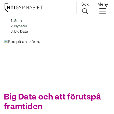
Sök
Meny
H
Huvudnavigation
Start
o
Nyheter
p
Big Data
p
a
t
i
l
l
i
n
n
e
Big Data och att förutspå
h
framtiden
å
l