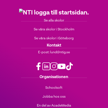
Se alla skolor
Se våra skolor i Stockholm
Se våra skolor i Göteborg
Kontakt
E-post:
lund@ntig.se
f
l
i
y
t
Organisationen
a
i
n
o
i
c
n
s
u
k
Schoolsoft
e
k
t
t
t
b
e
a
u
o
Jobba hos oss
o
d
g
b
k
o
i
r
e
(
En del av AcadeMedia
k
n
a
(
ö