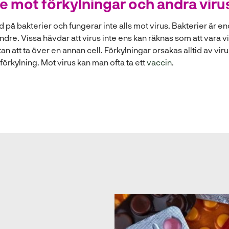
e mot förkylningar och andra viru
d på bakterier och fungerar inte alls mot virus. Bakterier är 
dre. Vissa hävdar att virus inte ens kan räknas som att vara vi
n att ta över en annan cell. Förkylningar orsakas alltid av viru
 förkylning. Mot virus kan man ofta ta ett
vaccin
.