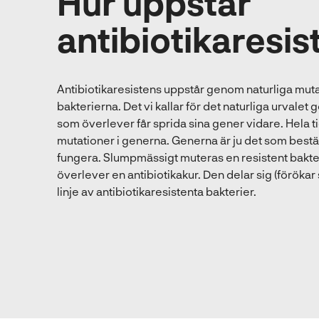
Hur uppstår
antibiotikaresis
Antibiotikaresistens uppstår genom naturliga mut
bakterierna. Det vi kallar för det naturliga urvalet 
som överlever får sprida sina gener vidare. Hela 
mutationer i generna. Generna är ju det som best
fungera. Slumpmässigt muteras en resistent bakt
överlever en antibiotikakur. Den delar sig (förökar
linje av antibiotikaresistenta bakterier.