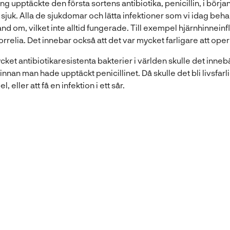
 upptäckte den första sortens antibiotika, penicillin, i börja
i sjuk. Alla de sjukdomar och lätta infektioner som vi idag beh
and om, vilket inte alltid fungerade. Till exempel hjärnhinnein
orrelia. Det innebar också att det var mycket farligare att oper
ycket antibiotikaresistenta bakterier i världen skulle det innebära
, innan man hade upptäckt penicillinet. Då skulle det bli livsfarl
, eller att få en infektion i ett sår.