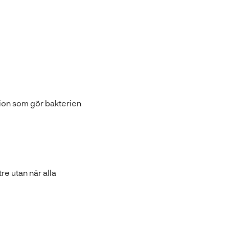
tion som gör bakterien
tre utan när alla