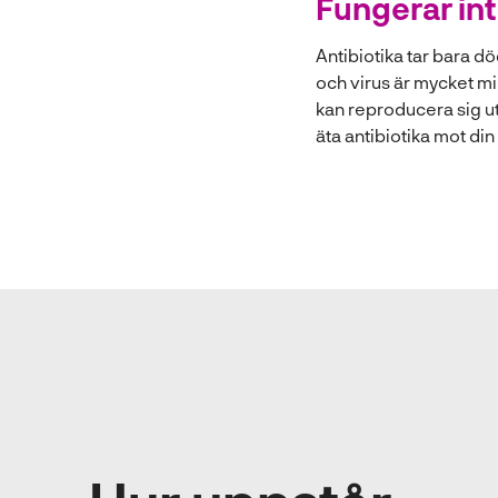
Fungerar int
Antibiotika tar bara dö
och virus är mycket min
kan reproducera sig uta
äta antibiotika mot din