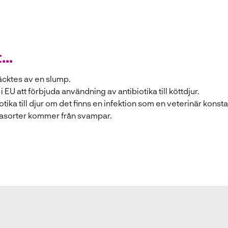
...
äcktes av en slump.
i EU att förbjuda användning av antibiotika till köttdjur.
otika till djur om det finns en infektion som en veterinär konsta
kasorter kommer från svampar.