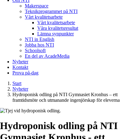
Om NTI
Makerspace
Teknikprogrammet på NTI
Vårt kvalitetsarbete
Vårt kvalitetsarbete
Våra kvalitetsresultat
Lämna synpunkter
NTI in English
Jobba hos NTI
Schoolsoft
En del av AcadeMedia
Nyheter
Kontakt
Prova på-dag
Start
Nyheter
Hydroponisk odling på NTI Gymnasiet Kronhus – ett
framtidsmöte och utmanande ingenjörskap för eleverna
Hydroponisk odling på NTI
Gymnasiet Kronhus - ett