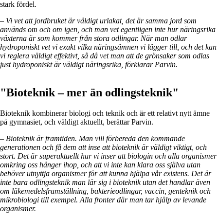
stark fördel.
– Vi vet att jordbruket är väldigt urlakat, det är samma jord som
används om och om igen, och man vet egentligen inte hur näringsrika
växterna är som kommer från stora odlingar. När man odlar
hydroponiskt vet vi exakt vilka näringsämnen vi lägger till, och det kan
vi reglera väldigt effektivt, så då vet man att de grönsaker som odlas
just hydroponiskt är väldigt näringsrika, förklarar Parvin.
"Bioteknik – mer än odlingsteknik"
Bioteknik kombinerar biologi och teknik och är ett relativt nytt ämne
på gymnasiet, och väldigt aktuellt, berättar Parvin.
– Bioteknik är framtiden. Man vill förbereda den kommande
generationen och få dem att inse att bioteknik är väldigt viktigt, och
stort. Det är superaktuellt hur vi inser att biologin och alla organismer
omkring oss hänger ihop, och att vi inte kan klara oss själva utan
behöver utnyttja organismer för att kunna hjälpa vår existens. Det är
inte bara odlingsteknik man lär sig i bioteknik utan det handlar även
om läkemedelsframställning, bakterieodlingar, vaccin, genteknik och
mikrobiologi till exempel. Alla fronter där man tar hjälp av levande
organismer.