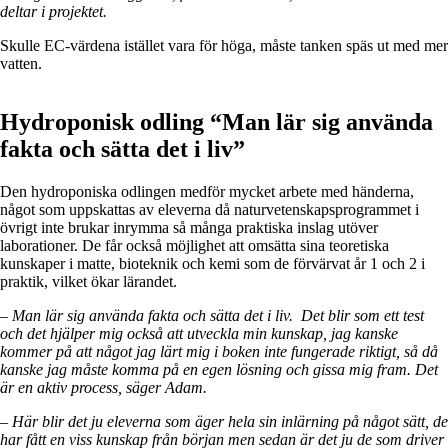
deltar i projektet.
Skulle EC-värdena istället vara för höga, måste tanken späs ut med mer
vatten.
Hydroponisk odling
“Man lär sig använda
fakta och sätta det i liv”
Den hydroponiska odlingen medför mycket arbete med händerna,
något som uppskattas av eleverna då naturvetenskapsprogrammet i
övrigt inte brukar inrymma så många praktiska inslag utöver
laborationer. De får också möjlighet att omsätta sina teoretiska
kunskaper i matte, bioteknik och kemi som de förvärvat år 1 och 2 i
praktik, vilket ökar lärandet.
– Man lär sig använda fakta och sätta det i liv. Det blir som ett test
och det hjälper mig också att utveckla min kunskap, jag kanske
kommer på att något jag lärt mig i boken inte fungerade riktigt, så då
kanske jag måste komma på en egen lösning och gissa mig fram. Det
är en aktiv process, säger Adam.
– Här blir det ju eleverna som äger hela sin inlärning på något sätt, de
har fått en viss kunskap från början men sedan är det ju de som driver