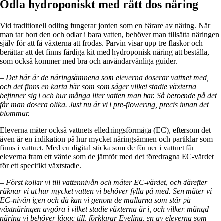
Odla hydroponiskt med rätt dos näring
Vid traditionell odling fungerar jorden som en bärare av näring. När
man tar bort den och odlar i bara vatten, behöver man tillsätta näringen
själv för att få växterna att frodas. Parvin visar upp tre flaskor och
berättar att det finns färdiga kit med hydroponisk näring att beställa,
som också kommer med bra och användarvänliga guider.
– Det här är de näringsämnena som eleverna doserar vattnet med,
och det finns en karta här som som säger vilket stadie växterna
befinner sig i och hur många liter vatten man har. Så beroende på det
får man dosera olika. Just nu är vi i pre-flowering, precis innan det
blommar.
Eleverna mäter också vattnets elledningsförmåga (EC), eftersom det
även är en indikation på hur mycket näringsämnen och partiklar som
finns i vattnet. Med en digital sticka som de för ner i vattnet får
eleverna fram ett värde som de jämför med det föredragna EC-värdet
för ett specifikt växtstadie.
– Först kollar vi till vattennivån och mäter EC-värdet, och därefter
räknar vi ut hur mycket vatten vi behöver fylla på med. Sen mäter vi
EC-nivån igen och då kan vi genom de mallarna som står på
växtnäringen avgöra i vilket stadie växterna är i, och vilken mängd
näring vi behöver lägga till, förklarar Evelina, en av eleverna som