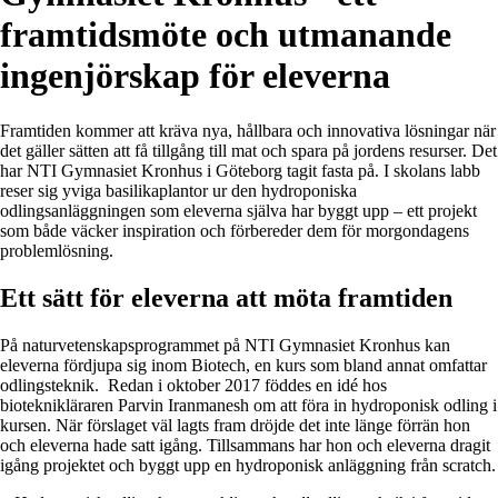
framtidsmöte och utmanande
ingenjörskap för eleverna
Framtiden kommer att kräva nya, hållbara och innovativa lösningar när
det gäller sätten att få tillgång till mat och spara på jordens resurser. Det
har NTI Gymnasiet Kronhus i Göteborg tagit fasta på. I skolans labb
reser sig yviga basilikaplantor ur den hydroponiska
odlingsanläggningen som eleverna själva har byggt upp – ett projekt
som både väcker inspiration och förbereder dem för morgondagens
problemlösning.
Ett sätt för eleverna att möta framtiden
På naturvetenskapsprogrammet på NTI Gymnasiet Kronhus kan
eleverna fördjupa sig inom Biotech, en kurs som bland annat omfattar
odlingsteknik. Redan i oktober 2017 föddes en idé hos
bioteknikläraren Parvin Iranmanesh om att föra in hydroponisk odling i
kursen. När förslaget väl lagts fram dröjde det inte länge förrän hon
och eleverna hade satt igång. Tillsammans har hon och eleverna dragit
igång projektet och byggt upp en hydroponisk anläggning från scratch.