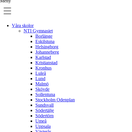
Meny
Våra skolor
NTI Gymnasiet
Borlänge
Eskilstuna
Helsingborg
Johanneberg
Karlstad
Kristianstad
Kronhus
Luleå
Lund
Malmö
Skövde
Sollentuna
Stockholm Odenplan
Sundsvall
Södertälje
Södertörn
Umeå
Uppsala
Västerås