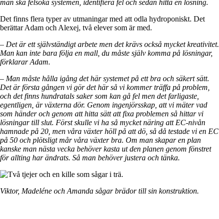
man ska felsöka systemen, identifiera fel och sedan hitta en lösning.
Det finns flera typer av utmaningar med att odla hydroponiskt. Det
berättar Adam och Alexej, två elever som är med.
– Det är ett självständigt arbete men det krävs också mycket kreativitet.
Man kan inte bara följa en mall, du måste själv komma på lösningar,
förklarar Adam.
– Man måste hålla igång det här systemet på ett bra och säkert sätt.
Det är första gången vi gör det här så vi kommer träffa på problem,
och det finns hundratals saker som kan gå fel men det farligaste,
egentligen, är växterna dör. Genom ingenjörsskap, att vi mäter vad
som händer och genom att hitta sätt att fixa problemen så hittar vi
lösningar till slut. Först skulle vi ha så mycket näring att EC-nivån
hamnade på 20, men våra växter höll på att dö, så då testade vi en EC
på 50 och plötsligt mår våra växter bra. Om man skapar en plan
kanske man nästa vecka behöver kasta ut den planen genom fönstret
för allting har ändrats. Så man behöver justera och tänka.
Viktor, Madeléne och Amanda sågar brädor till sin konstruktion.