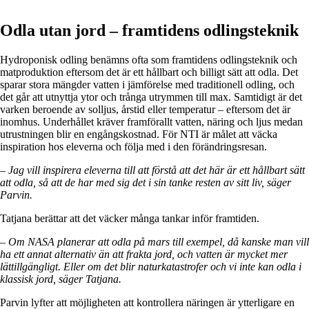
Odla utan jord – framtidens odlingsteknik
Hydroponisk odling benämns ofta som framtidens odlingsteknik och
matproduktion eftersom det är ett hållbart och billigt sätt att odla. Det
sparar stora mängder vatten i jämförelse med traditionell odling, och
det går att utnyttja ytor och trånga utrymmen till max. Samtidigt är det
varken beroende av solljus, årstid eller temperatur – eftersom det är
inomhus. Underhållet kräver framförallt vatten, näring och ljus medan
utrustningen blir en engångskostnad. För NTI är målet att väcka
inspiration hos eleverna och följa med i den förändringsresan.
– Jag vill inspirera eleverna till att förstå att det här är ett hållbart sätt
att odla, så att de har med sig det i sin tanke resten av sitt liv, säger
Parvin.
Tatjana berättar att det väcker många tankar inför framtiden.
– Om NASA planerar att odla på mars till exempel, då kanske man vill
ha ett annat alternativ än att frakta jord, och vatten är mycket mer
lättillgängligt. Eller om det blir naturkatastrofer och vi inte kan odla i
klassisk jord, säger Tatjana.
Parvin lyfter att möjligheten att kontrollera näringen är ytterligare en