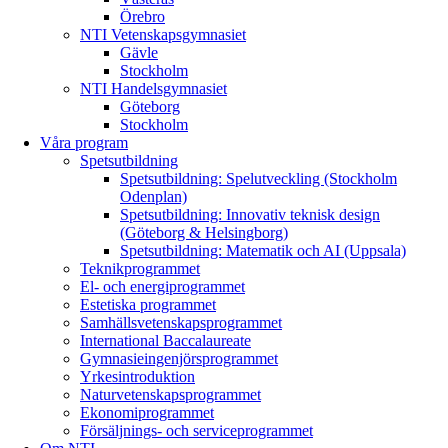
Örebro
NTI Vetenskapsgymnasiet
Gävle
Stockholm
NTI Handelsgymnasiet
Göteborg
Stockholm
Våra program
Spetsutbildning
Spetsutbildning: Spelutveckling (Stockholm
Odenplan)
Spetsutbildning: Innovativ teknisk design
(Göteborg & Helsingborg)
Spetsutbildning: Matematik och AI (Uppsala)
Teknikprogrammet
El- och energiprogrammet
Estetiska programmet
Samhällsvetenskapsprogrammet
International Baccalaureate
Gymnasieingenjörsprogrammet
Yrkesintroduktion
Naturvetenskapsprogrammet
Ekonomiprogrammet
Försäljnings- och serviceprogrammet