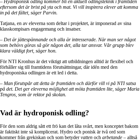
– Hydroponisk odling kommer bli en aktuell odlingsteknik i framtiden
eftersom det är brist på yta och mat. Vi vill inspirera elever att komma
in på det fältet, säger Parvin.
Tatjana, en av eleverna som deltar i projektet, är imponerad av sina
klasskompisars engagemang och insatser.
– Det är jättespännande och alla är intresserade. När man ser något
som behövs göras så gör någon det, alla tar ansvar. Vår grupp blev
klara väldigt fort, säger hon.
För NTI Kronhus är det viktigt att utbildningen alltid är flexibel och
förhåller sig till framtidens förutsättningar, där idén med den
hydroponiska odlingen är ett led i detta.
– Man förutspår att detta är framtiden och därför vill vi på NTI satsa
på det. Det ger eleverna möjlighet att möta framtiden lite, säger Maria
Tengros, som är rektor på skolan.
Vad är hydroponisk odling?
För den som aldrig sått ett frö kan det låta svårt, men konceptet bakom
är faktiskt inte så komplicerat. Hydro och ponisk är två ord som
kommer från grekiskan och som betyder
vatten
och
arbetande
– alltså