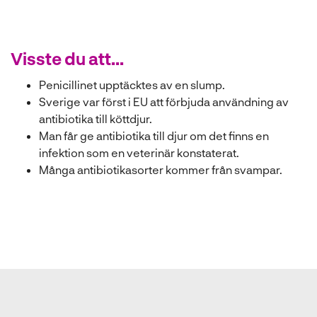
Visste du att...
Penicillinet upptäcktes av en slump.
Sverige var först i EU att förbjuda användning av
antibiotika till köttdjur.
Man får ge antibiotika till djur om det finns en
infektion som en veterinär konstaterat.
Många antibiotikasorter kommer från svampar.