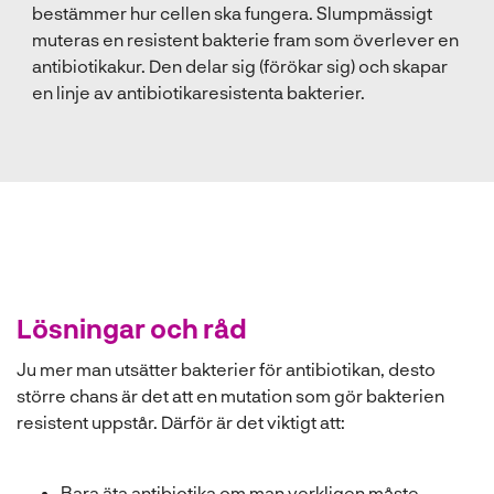
bestämmer hur cellen ska fungera. Slumpmässigt
muteras en resistent bakterie fram som överlever en
antibiotikakur. Den delar sig (förökar sig) och skapar
en linje av antibiotikaresistenta bakterier.
Lösningar och råd
Ju mer man utsätter bakterier för antibiotikan, desto
större chans är det att en mutation som gör bakterien
resistent uppstår. Därför är det viktigt att:
Bara äta antibiotika om man verkligen måste.