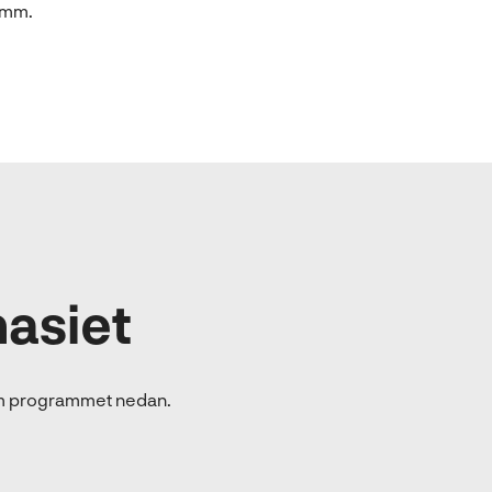
0 mm.
asiet
 om programmet nedan.