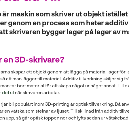
är maskin som skriver ut objekt istället 
er genom en process som heter additiv t
att skrivaren bygger lager på lager av ma
r en 3D-skrivare?
rna skapar ett objekt genom att lägga på material lager för la
tså att man lägger till material. Additiv tillverkning skiljer sig f
 man tar bort material för att skapa något ur något annat. Till
 det ut
när skrivaren arbetar.
jar bli populärt inom 3D-printing är optisk tillverkning. Då an
r en vätska som stelnar av ljuset. Till skillnad från additiv till
ten upp, så går optisk toppen ner och lyfts sedan ur vätskebad