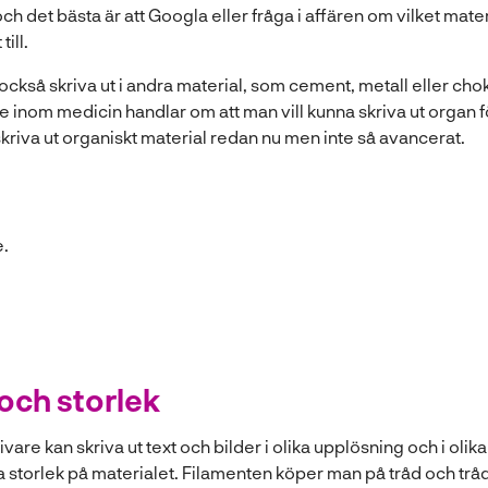
och det bästa är att Googla eller fråga i affären om vilket mater
till.
ckså skriva ut i andra material, som cement, metall eller chokl
 inom medicin handlar om att man vill kunna skriva ut organ f
tt skriva ut organiskt material redan nu men inte så avancerat.
och storlek
vare kan skriva ut text och bilder i olika upplösning och i olika
ika storlek på materialet. Filamenten köper man på tråd och trå