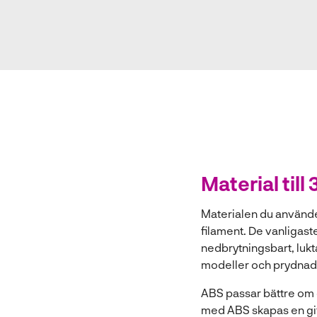
Material till
Materialen du använder 
filament. De vanligast
nedbrytningsbart, lukta
modeller och prydnad
ABS passar bättre om 
med ABS skapas en gifti