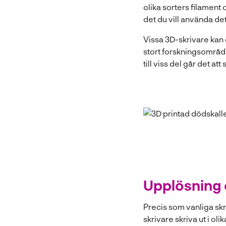
olika sorters filament 
det du vill använda det 
Vissa 3D-skrivare kan o
stort forskningsområde
till viss del går det a
Upplösning 
Precis som vanliga skri
skrivare skriva ut i ol