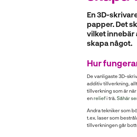
l
En 3D-skrivare 
l
papper. Det sk
vilket innebär 
skapa något.
Hur fungera
De vanligaste 3D-skriva
additiv tillverkning, all
tillverkning som är när
en
relief
i trä.
Såhär ser
Andra tekniker som bör
t.ex. laser som bestråla
tillverkningen går bot