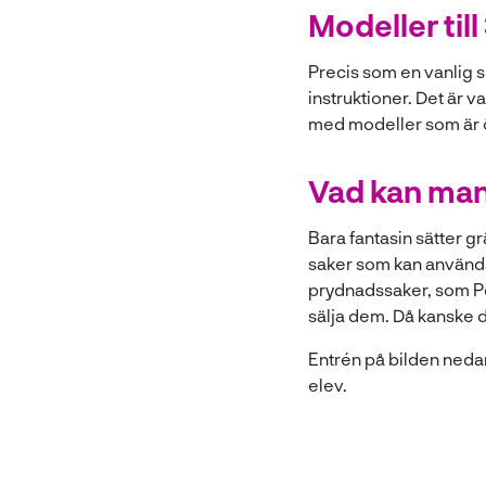
Modeller til
Precis som en vanlig s
instruktioner. Det är v
med modeller som är ö
Vad kan man
Bara fantasin sätter g
saker som kan användas 
prydnadssaker, som Po
sälja dem. Då kanske d
Entrén på bilden neda
elev.