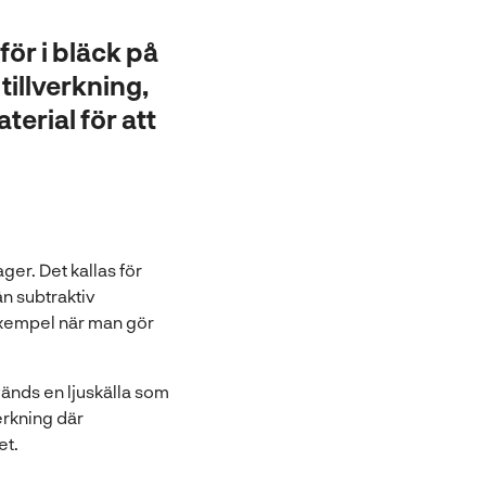
för i bläck på
illverkning,
terial för att
ger. Det kallas för
rån subtraktiv
 exempel när man gör
vänds en ljuskälla som
verkning där
et.