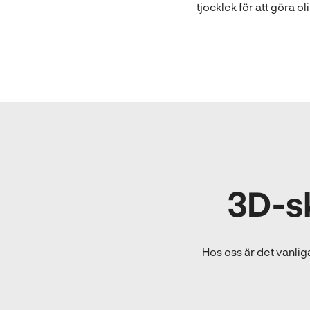
tjocklek för att göra 
3D-s
Hos oss är det vanli