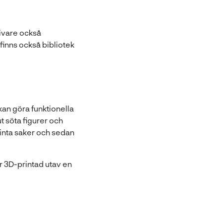
rivare också
 finns också bibliotek
.
kan göra funktionella
t söta figurer och
inta saker och sedan
r 3D-printad utav en