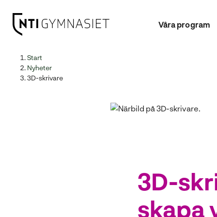
Våra program
H
Huvudnavigation
Start
o
Nyheter
p
3D-skrivare
p
a
t
i
l
l
i
n
3D-skri
n
e
skapa v
h
å