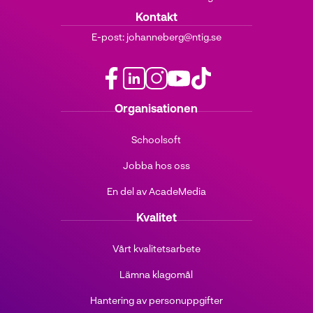
Kontakt
E-post:
johanneberg@ntig.se
f
l
i
y
t
Organisationen
a
i
n
o
i
c
n
s
u
k
Schoolsoft
e
k
t
t
t
b
e
a
u
o
Jobba hos oss
o
d
g
b
k
o
i
r
e
(
En del av AcadeMedia
k
n
a
(
ö
(
(
m
ö
p
Kvalitet
ö
ö
(
p
p
p
p
ö
p
n
Vårt kvalitetsarbete
p
p
p
n
a
n
n
p
a
s
Lämna klagomål
a
a
n
s
i
Hantering av personuppgifter
s
s
a
i
n