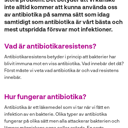
l
inte alltid kommer att kunna använda oss
av antibiotika på samma sätt som idag
samtidigt som antibiotika är vårt bästa och
mest utspridda försvar mot infektioner.
Vad är antibiotikaresistens?
Antibiotikaresistens betyder i princip att bakterier har
blivit immuna mot en viss antibiotika. Vad innebär det då?
Först måste vi veta vad antibiotika är och vad resistens
innebär.
Hur fungerar antibiotika?
Antibiotika är ett läkemedel som vi tar när vi fått en
infektion av en bakterie. Olika typer av antibiotika
fungerar på olika sätt men alla attackerar bakterien och
lämnar människans egna celler orörda. En sorts