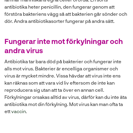
antibiotika heter penicillin, den fungerar genom att
förstöra bakteriens vägg så att bakterien går sönder och
dör. Andra antibiotikasorter fungerar på andra sätt.
Fungerar inte mot förkylningar och
andra virus
Antibiotika tar bara död på bakterier och fungerar inte
alls mot virus. Bakterier är encelliga organismer och
virus är mycket mindre. Vissa hävdar att virus inte ens
kan räknas som att vara vid liv eftersom de inte kan
reproducera sig utan att ta över en annan cell.
Förkylningar orsakas alltid av virus, därför kan du inte äta
antibiotika mot din förkylning. Mot virus kan man ofta ta
ett
vaccin
.