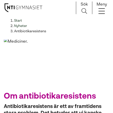
Sök
Meny
H
Huvudnavigation
Start
o
Nyheter
p
Antibiotikaresistens
p
a
t
i
l
l
i
n
n
e
Om antibiotikaresistens
h
å
Antibiotikaresistens är ett av framtidens
l
stora problem. Det betyder att vi kanske