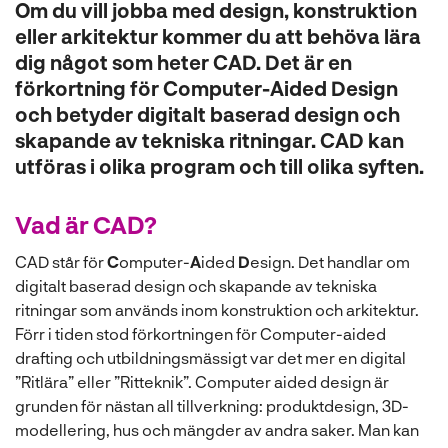
Om du vill jobba med design, konstruktion
l
eller arkitektur kommer du att behöva lära
dig något som heter CAD. Det är en
förkortning för Computer-Aided Design
och betyder digitalt baserad design och
skapande av tekniska ritningar. CAD kan
utföras i olika program och till olika syften.
Vad är CAD?
CAD står för
C
omputer-
A
ided
D
esign. Det handlar om
digitalt baserad design och skapande av tekniska
ritningar som används inom konstruktion och arkitektur.
Förr i tiden stod förkortningen för Computer-aided
drafting och utbildningsmässigt var det mer en digital
”Ritlära” eller ”Ritteknik”. Computer aided design är
grunden för nästan all tillverkning: produktdesign, 3D-
modellering, hus och mängder av andra saker. Man kan