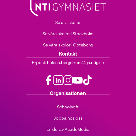
Se alla skolor
Se våra skolor i Stockholm
Se våra skolor i Göteborg
Kontakt
E-post:
helena.bergstrom@ga.ntig.se
f
l
i
y
t
Organisationen
a
i
n
o
i
c
n
s
u
k
Schoolsoft
e
k
t
t
t
b
e
a
u
o
Jobba hos oss
o
d
g
b
k
o
i
r
e
(
En del av AcadeMedia
k
n
a
(
ö