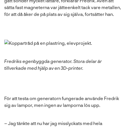
gått sönder mycket lättare, förklarar Fredrik. Även att
sätta fast magneterna var jätteenkelt tack vare metallen,
för att då åker de på plats av sig själva, fortsätter han.
Fredriks egenbyggda generator. Stora delar är
tillverkade med hjälp av en 3D-printer.
För att testa om generatorn fungerade använde Fredrik
sig av lampor, men ingen av lamporna lös upp.
– Jag tänkte att nu har jag misslyckats med hela