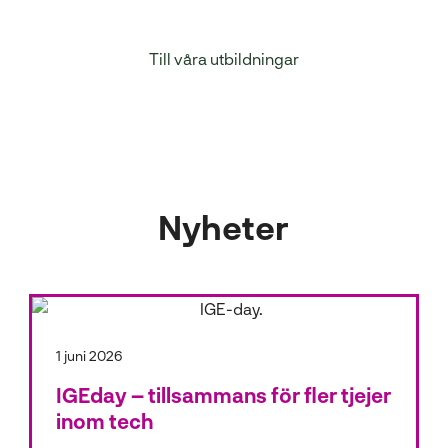
gymnasiearbetet under elevernas sista år.
Till våra utbildningar
Nyheter
1 juni 2026
IGEday – tillsammans för fler tjejer
inom tech