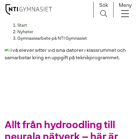
Sök
Meny
H
Huvudnavigation
Start
o
Nyheter
p
Gymnasiearbete på NTI Gymnasiet
p
a
t
i
l
l
i
n
n
e
h
Allt från hydroodling till
å
neurala nätverk – här är
l